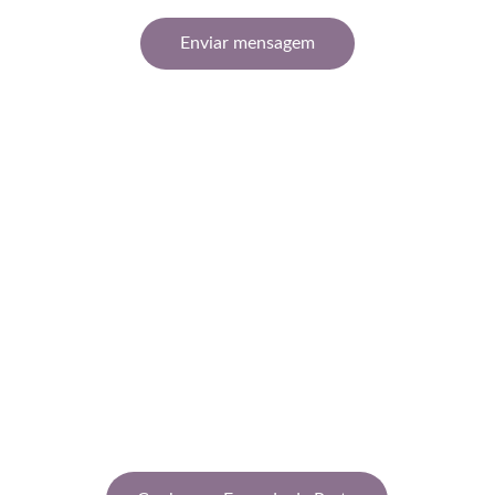
Enviar mensagem
Sabe quem acredita no poder da música?
" A Fazenda da Prata orgulha-se de apoiar o 
Projeto Vereda Cultural, uma iniciativa 
transformadora que tem levado a música erudita a 
criança e jovens de comunidades carentes desde 
2016."