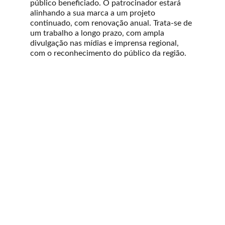
público beneficiado. O patrocinador estará 
alinhando a sua marca a um projeto 
continuado, com renovação anual. Trata-se de 
um trabalho a longo prazo, com ampla 
divulgação nas mídias e imprensa regional, 
com o reconhecimento do público da região.
Vereda Cultural
Porque a Música muda o Mundo
CONTATO
culturalvereda@gmail.com
+55 19 97123-2617