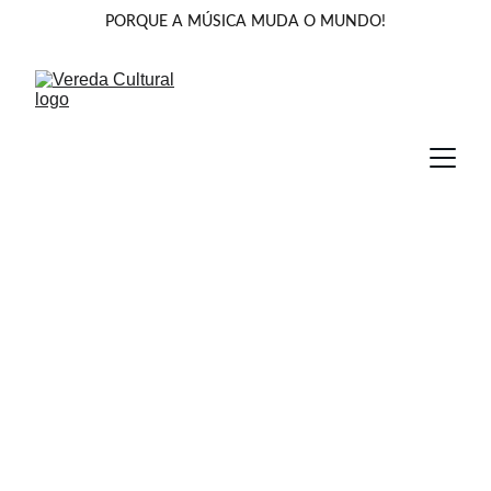
PORQUE A MÚSICA MUDA O MUNDO!
Por que apoiar o nosso projeto?
O projeto consiste em ações de grande impacto 
cultural na sociedade, além do impacto econômico 
na geração de empregos. Patrocinando o projeto 
você contribui para levar cultura para todos, 
transformando a comunidade e posicionando 