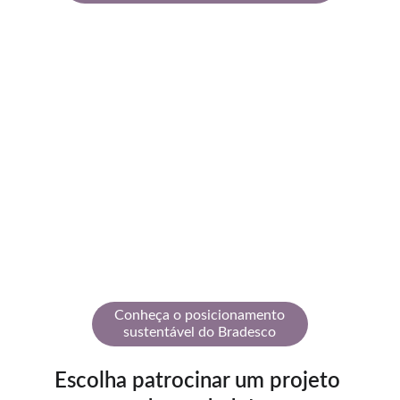
O Bradesco a
credita que gerar valor para a 
sociedade vai além das soluções financeiras que 
oferecem, mas também passa pelo incentivo a 
projetos que promovem inclusão, acesso à cultura, 
ao esporte, à saúde e à educação e que reforçam 
o compromisso do Bradesco com o 
desenvolvimento socioambiental em diferentes 
regiões do país.
Conheça o posicionamento
sustentável do Bradesco
Escolha patrocinar um projeto 