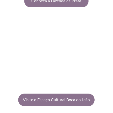
Conheça a Fazenda da Prata
A Boca do Leão sonhou junto o Projeto da Vereda 
Cultural em 2015. Foi a instituição que deu vida e 
acreditou no nosso projeto. Além disso o Espaço 
Cultural Boca do Leão abriga uma polo da 
Academia de Música Vereda Cultural, atendendo 
alunos do bairro Fonte Platina de Águas da Prata.
Visite o Espaço Cultural Boca do Leão