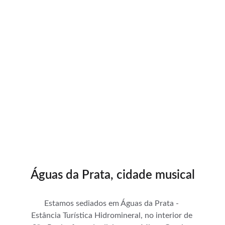
"Participar das atividades da Vereda 
Cultural enriquece minha vida e a de 
muitos jovens. Gratidão!"
Ana Beatriz dos Santos Stanguini, aluna de violino
Águas da Prata, cidade musical
Estamos sediados em Águas da Prata - 
Estância Turística Hidromineral, no interior de 