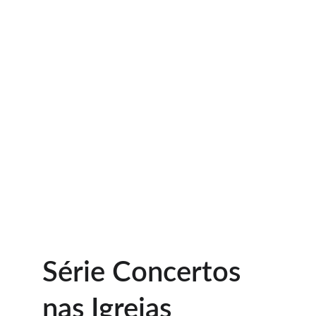
Vereda Cultural: promovendo educação e 
sensibilização da comunidade através da 
música erudita. 
Inscrição na Academia de Música
Série Concertos 
nas Igrejas 